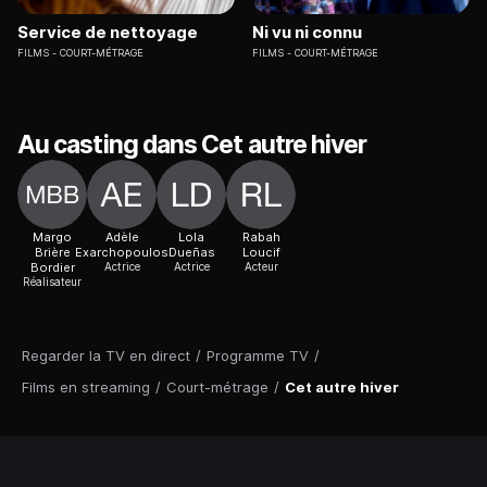
Service de nettoyage
Ni vu ni connu
FILMS
COURT-MÉTRAGE
FILMS
COURT-MÉTRAGE
Au casting dans Cet autre hiver
Margo
Adèle
Lola
Rabah
Brière
Exarchopoulos
Dueñas
Loucif
Bordier
Actrice
Actrice
Acteur
Réalisateur
Regarder la TV en direct
/
Programme TV
/
Films en streaming
/
Court-métrage
/
Cet autre hiver