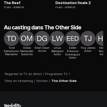
The Reef
Destination finale 2
FILMS
HORREUR
FILMS
HORREUR
Au casting dans The Other Side
Tord
Oskar
Dilan Gwyn
Linus
Eddie
Troy James
Henri
Danielsson
Mellander
Actrice
Wahlgren
Eriksson
Acteur
Norlé
Réalisateur
Scénariste
Acteur
Dominguez
Acteur
Acteur
Regarder la TV en direct
/
Programme TV
/
Films en streaming
/
Horreur
/
The Other Side