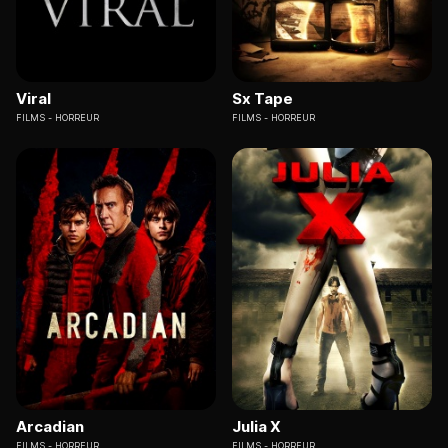
Viral
Sx Tape
FILMS
HORREUR
FILMS
HORREUR
Arcadian
Julia X
FILMS
HORREUR
FILMS
HORREUR