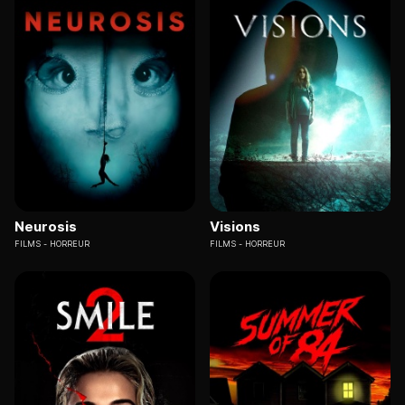
Neurosis
Visions
FILMS
HORREUR
FILMS
HORREUR