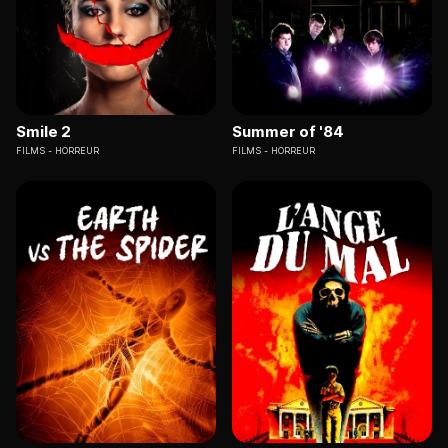
Smile 2
Summer of '84
FILMS
HORREUR
FILMS
HORREUR