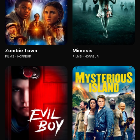
Zombie Town
Mimesis
FILMS
HORREUR
FILMS
HORREUR