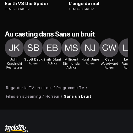
Earth VS the Spider
L'ange du mal
FILMS
HORREUR
FILMS
HORREUR
Au casting dans Sans un bruit
John
Scott Beck
Emily Blunt
Millicent
Noah Jupe
Cade
Leon
Krasinski
Acteur
Actrice
Simmonds
Acteur
Woodward
Russo
Réalisateur
Actrice
Acteur
Acteur
Regarder la TV en direct
/
Programme TV
/
Films en streaming
/
Horreur
/
Sans un bruit