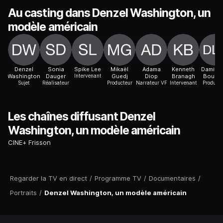
Au casting dans Denzel Washington, un
modèle américain
Denzel
Sonia
Spike Lee
Mikaël
Adama
Kenneth
Damien 
Washington
Dauger
Intervenant
Guedj
Diop
Branagh
Bouch
Sujet
Réalisateur
Producteur
Narrateur VF
Intervenant
Producte
Les chaînes diffusant Denzel
Washington, un modèle américain
CINE+ Frisson
Regarder la TV en direct
/
Programme TV
/
Documentaires
/
Portraits
/
Denzel Washington, un modèle américain