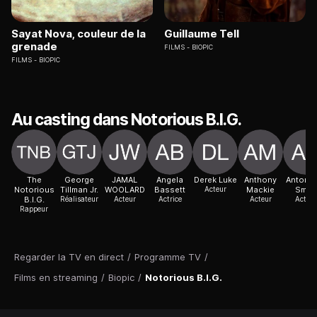
Sayat Nova, couleur de la
Guillaume Tell
grenade
FILMS
BIOPIC
FILMS
BIOPIC
Au casting dans Notorious B.I.G.
The
George
JAMAL
Angela
Derek Luke
Anthony
Antoniq
Notorious
Tillman Jr.
WOOLARD
Bassett
Acteur
Mackie
Smith
B.I.G.
Réalisateur
Acteur
Actrice
Acteur
Acteur
Rappeur
Regarder la TV en direct
/
Programme TV
/
Films en streaming
/
Biopic
/
Notorious B.I.G.