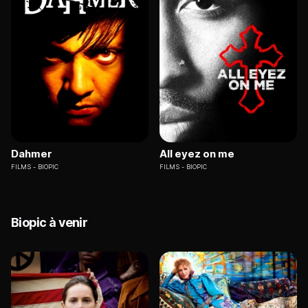
Dahmer
All eyez on me
FILMS
BIOPIC
FILMS
BIOPIC
Biopic à venir