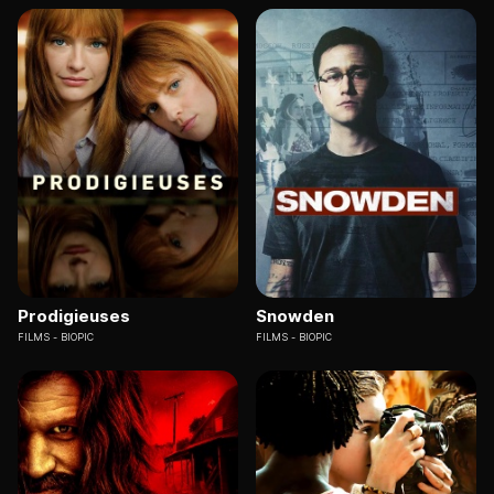
Prodigieuses
Snowden
FILMS
BIOPIC
FILMS
BIOPIC