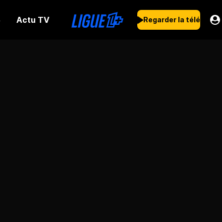
Actu TV
s
Regarder la télé