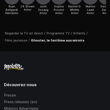
Ryan
J.R. Brown
Josh
Sophie
Rachel G.
Marlon
Gerar
Bellgardt
Acteur
Escayg
Proctor
Whittle
Ladd
Davil
Réalisateur
Acteur
Acteur
Acteur
Acteur
Acteur
Regarder la TV en direct
/
Programme TV
/
Enfants
/
Films jeunesse
/
Ghoster, le fantôme aux miroirs
Découvrez-nous
Presse
Press releases (en)
Molotov Advertising