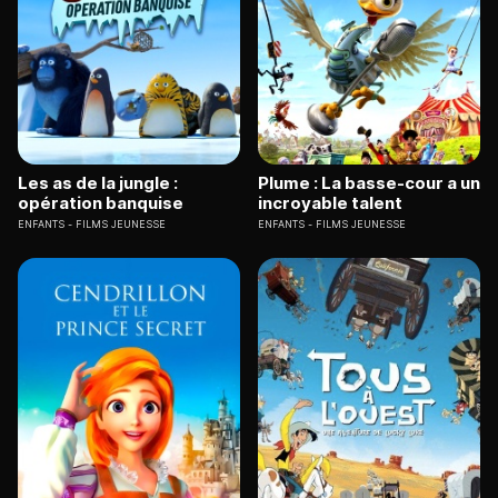
Les as de la jungle :
Plume : La basse-cour a un
opération banquise
incroyable talent
ENFANTS
FILMS JEUNESSE
ENFANTS
FILMS JEUNESSE