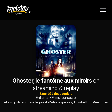
Ghoster, le fantôme aux miroirs
en
streaming & replay
Bientôt disponible
Enfants
Films jeunesse
Alors qu'ils sont sur le point d'être expulsés, Elizabeth et son père découvrent qu'ils sont les héritiers du manoir d'Echoville, légué par un obscur grand-oncle. Très vite, Elizabeth fait la connaissance de Ghoster, un mignon petit esprit, retenu captif dans le manoir depuis cinquante ans...
Voir plus