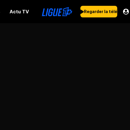
Actu TV
s
Regarder la télé