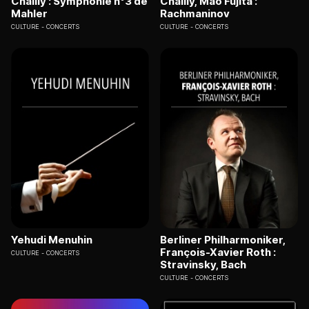
Chailly : Symphonie n°3 de
Chailly, Mao Fujita :
Mahler
Rachmaninov
CULTURE
CONCERTS
CULTURE
CONCERTS
Yehudi Menuhin
Berliner Philharmoniker,
François-Xavier Roth :
CULTURE
CONCERTS
Stravinsky, Bach
CULTURE
CONCERTS