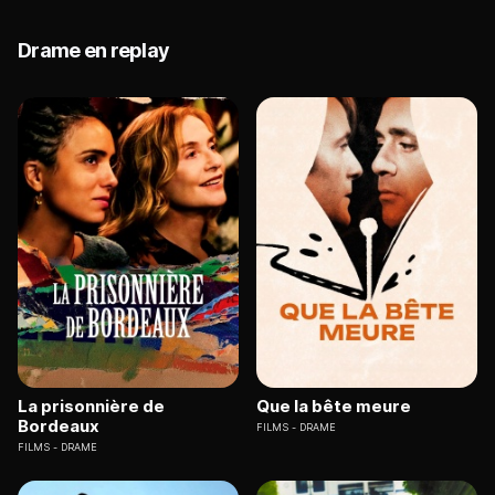
Drame en replay
La prisonnière de
Que la bête meure
Bordeaux
FILMS
DRAME
FILMS
DRAME