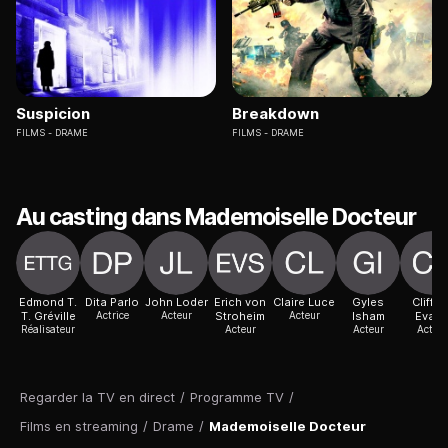
Suspicion
Breakdown
FILMS
DRAME
FILMS
DRAME
Au casting dans Mademoiselle Docteur
Edmond T.
Dita Parlo
John Loder
Erich von
Claire Luce
Gyles
Cliffor
T. Gréville
Actrice
Acteur
Stroheim
Acteur
Isham
Evan
Réalisateur
Acteur
Acteur
Acteur
Regarder la TV en direct
/
Programme TV
/
Films en streaming
/
Drame
/
Mademoiselle Docteur