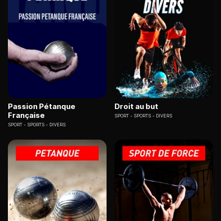
Passion Pétanque
Droit au but
Française
SPORT
SPORTS - DIVERS
SPORT
SPORTS - DIVERS