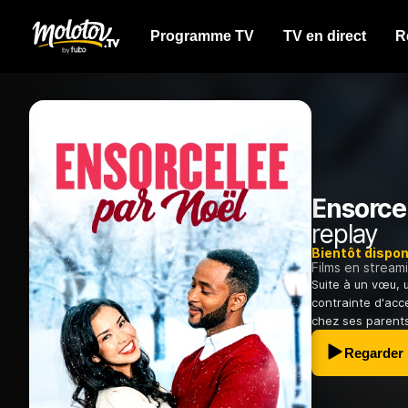
Programme TV
TV en direct
R
Ensorce
replay
Bientôt dispon
Films en stream
Suite à un vœu, 
contrainte d'acce
chez ses parents.
Regarder