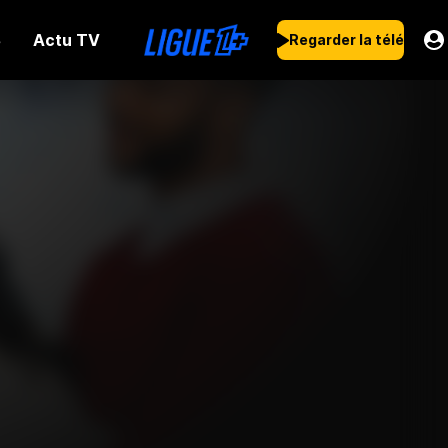
Actu TV
s
Regarder la télé