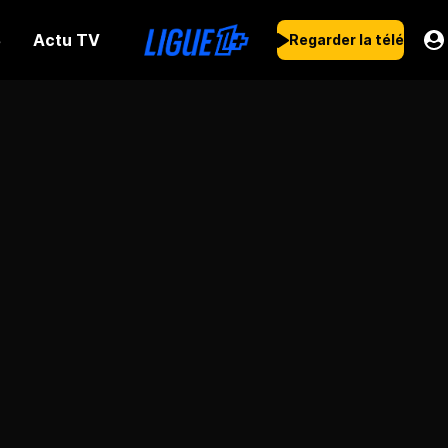
Actu TV
s
Regarder la télé