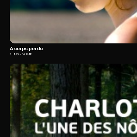
A corps perdu
FILMS
DRAME