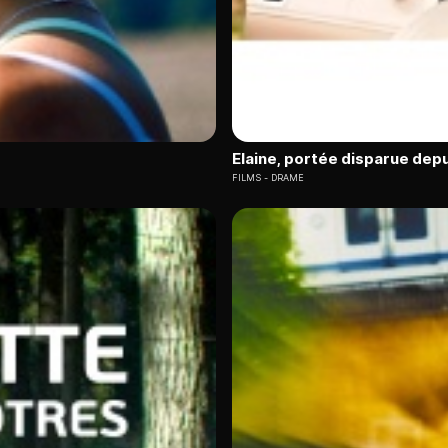
Elaine, portée disparue depu
FILMS
DRAME