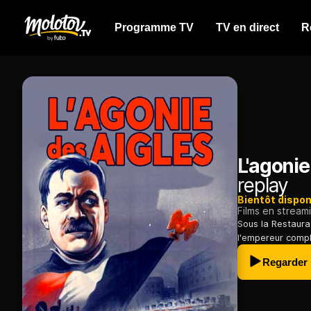
Programme TV
TV en direct
R
L'agonie
replay
Bientôt dispon
Films en stream
Sous la Restaura
l'empereur compl
Regarder