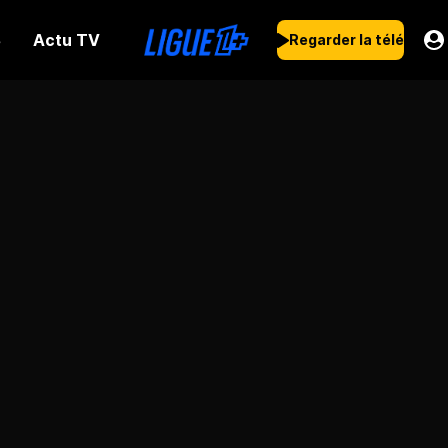
Actu TV
s
Regarder la télé