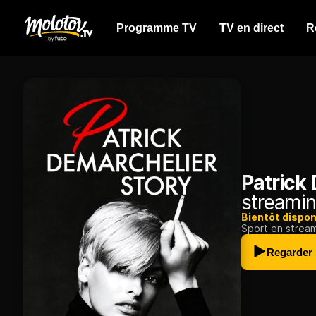
Programme TV
TV en direct
R
Patrick
streamin
Bientôt dispon
Sport en strea
Regarder