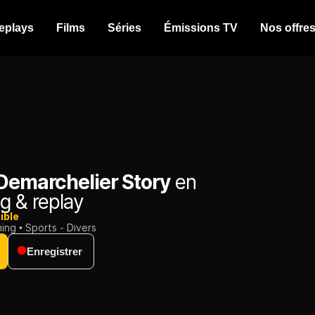
eplays
Films
Séries
Émissions TV
Nos offre
 Demarchelier Story
en
g & replay
ible
ming
Sports - Divers
Enregistrer