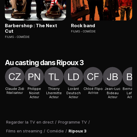
Barbershop : The Next
Rock band
Cut
FILMS
COMÉDIE
FILMS
COMÉDIE
Au casting dans Ripoux 3
Claude Zidi
Philippe
Thierry
Lorànt
Chloé Flipo
Jean-Luc
Bernade
Réalisateur
Noiret
Lhermitte
Deutsch
Actrice
Bideau
Lafon
Acteur
Acteur
Acteur
Acteur
Actric
Regarder la TV en direct
/
Programme TV
/
Films en streaming
/
Comédie
/
Ripoux 3