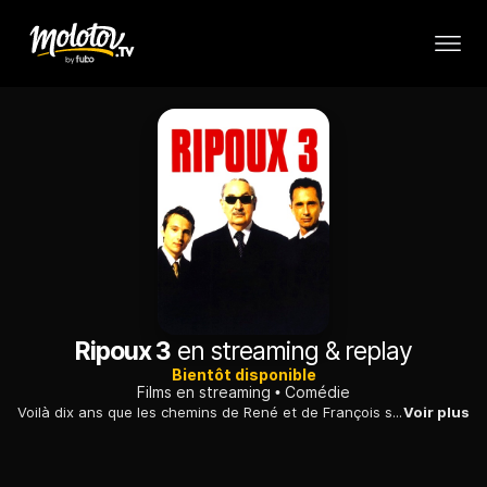
Ripoux 3
en streaming & replay
Bientôt disponible
Films en streaming
Comédie
Voilà dix ans que les chemins de René et de François se sont séparés. De l'époque glorieuse où, flics, ils écumaient le quartier Montmartre, il ne leur reste qu'une poignée de souvenirs, l'argent de leurs ripouseries s'étant évaporé avec le temps. Tout à une fin. Jusqu'à ce que ça recommence.René, à la limite de la clochardisation, survit avec pour domicile un bateau déglingué amarré dans le bassin de l'arsenal en contrebas à la BRB, la Brigade de Répression du Banditisme. Le destin s'emploie à réunir de nouveau René et François. Cette fois non plus côte à côte, mais l'un contre l'autre.Passionné depuis toujours par les courses de chevaux et sûr d'un tuyau aussi gagnant que crevé, René veut à tout prix emprunter une somme dérisoire pour jouer. Il va se retrouver ainsi embarqué dans une affaire de blanchiment d'argent à laquelle sont mêlés des commerçants chinois de Belleville...
Voir plus