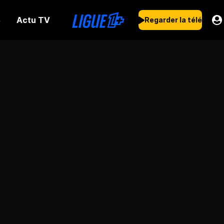
Actu TV
s
Regarder la télé