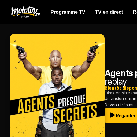
Programme TV
TV en direct
R
Agents 
replay
Bientôt dispon
Films en stream
Un ancien enfan
Devenu très muscl
Regarder