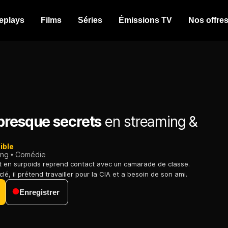
eplays
Films
Séries
Émissions TV
Nos offre
presque secrets
en streaming &
ible
ing
Comédie
t en surpoids reprend contact avec un camarade de classe.
é, il prétend travailler pour la CIA et a besoin de son ami.
Enregistrer