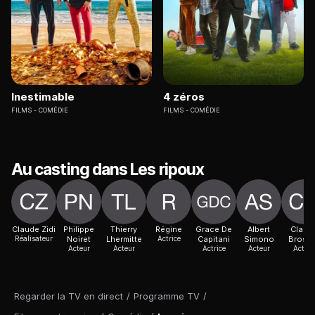
Inestimable
4 zéros
FILMS
COMÉDIE
FILMS
COMÉDIE
Au casting dans Les ripoux
Claude Zidi
Philippe
Thierry
Régine
Grace De
Albert
Claud
Réalisateur
Noiret
Lhermitte
Actrice
Capitani
Simono
Bross
Acteur
Acteur
Actrice
Acteur
Acteur
Regarder la TV en direct
/
Programme TV
/