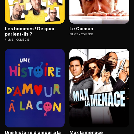
Les hommes ! De quoi
Le Caïman
parlent-ils ?
FILMS
COMÉDIE
FILMS
COMÉDIE
Une histoire d'amour à la
Max la menace