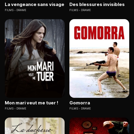
La vengeance sans visage
Des blessures invisibles
FILMS
DRAME
FILMS
DRAME
Mon mari veut me tuer !
Gomorra
FILMS
DRAME
FILMS
DRAME