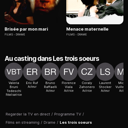
Brisée par mon mari
Menace maternelle
FILMS
DRAME
FILMS
DRAME
Au casting dans Les trois soeurs
Valeria
Eric Ruf
Bruno
Florence
Coraly
Laurent
Miche
Bruni
Acteur
Raffaelli
Viala
Zahonero
Stocker
Vuiller
Tedeschi
Acteur
Actrice
Actrice
Acteur
Acteur
Réalisatrice
Regarder la TV en direct
/
Programme TV
/
Films en streaming
/
Drame
/
Les trois soeurs