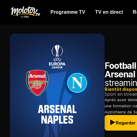
Programme TV
TV en direct
R
Football
Arsenal 
streamin
Bientôt dispon
Sport en strea
Après avoir élim
une formation nap
Autrichiens de S
Regarder