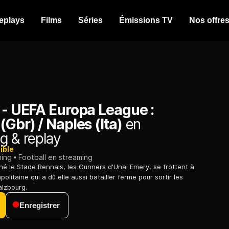
eplays
Films
Séries
Émissions TV
Nos offre
 - UEFA Europa League :
(Gbr) / Naples (Ita)
en
g & replay
ible
ming
Football en streaming
iné le Stade Rennais, les Gunners d'Unai Emery, se frottent à
olitaine qui a dû elle aussi batailler ferme pour sortir les
alzbourg.
Enregistrer