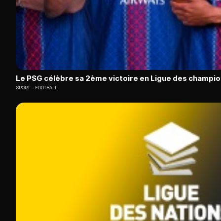
Le PSG célèbre sa 2ème victoire en Ligue des champion
SPORT
FOOTBALL