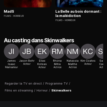
MadS
La Belle au bois dormant :
la malédiction
FILMS
HORREUR
FILMS
HORREUR
Au casting dans Skinwalkers
James
Jason Behr
Elias
Rhona
Natassia
Kim Coates
Sara
Isaac
Acteur
Koteas
Mitra
Malthe
Acteur
Carte
Réalisateur
Acteur
Actrice
Actrice
Actric
Regarder la TV en direct
/
Programme TV
/
Films en streaming
/
Horreur
/
Skinwalkers