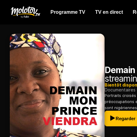
Programme TV
TV en direct
R
Demain 
streamin
Bientôt dispon
Documentaires
Portraits croisé
préoccupations e
sont nigériennes
Regarder