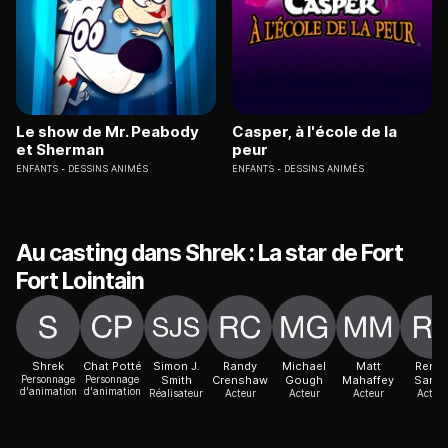
Le show de Mr. Peabody
Casper, à l'école de la
et Sherman
peur
ENFANTS
DESSINS ANIMÉS
ENFANTS
DESSINS ANIMÉS
Au casting dans Shrek : La star de Fort
Fort Lointain
Shrek
Chat Potté
Simon J.
Randy
Michael
Matt
Rene
Personnage
Personnage
Smith
Crenshaw
Gough
Mahaffey
Sand
d'animation
d'animation
Réalisateur
Acteur
Acteur
Acteur
Acteur