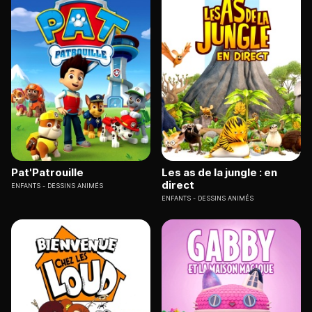
Pat'Patrouille
Les as de la jungle : en
direct
ENFANTS
DESSINS ANIMÉS
ENFANTS
DESSINS ANIMÉS