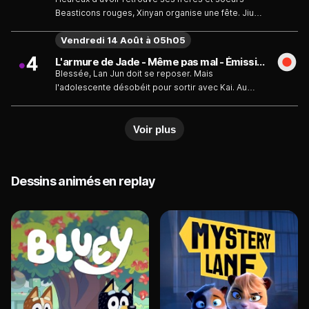
Beasticons rouges, Xinyan organise une fête. Jiu
Wei Hu veut que Lan Jun renonce à être Jade et
Vendredi 14 Août à 05h05
s'emploie à lui gâcher la vie.
L'armure de Jade - Même pas mal - Émission du vendredi 14 août
Blessée, Lan Jun doit se reposer. Mais
l'adolescente désobéit pour sortir avec Kai. Au
même moment, La Tigresse trouve un Eclat qui la
rend invulnérable.
Voir plus
Dessins animés en replay