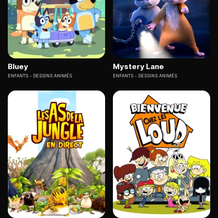
Bluey
Mystery Lane
ENFANTS
DESSINS ANIMÉS
ENFANTS
DESSINS ANIMÉS