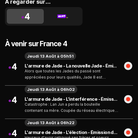
A regarder sur…
À venir sur France 4
Jeudi 13 Août à 05h51
L'armure de Jade - La nouvelle Jade - Émission du jeudi 13 août
Alors que toutes les Jades du passé sont
appréciées pour leurs qualités, Jade 8 est
qualifiée de "Spéciale" par Malik Melki. Vexée, elle
Jeudi 13 Août à 06h02
cherche à redorer son image.
L'armure de Jade - L'interférence - Émission du jeudi 13 août
Catastrophe : Lan Jun a perdu la bouteille
contenant sa mère. Coupée du réseau électrique à
cause d'un Eclat, Xin Qi ne peut pas appeler au
Jeudi 13 Août à 06h22
secours.
L'armure de Jade - L'élection - Émission du jeudi 13 août
Heureux d'avoir retrouvé ses frères et soeurs