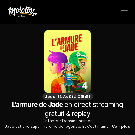
Jeudi 13 Août à 05h51
L'armure de Jade
en direct streaming
gratuit & replay
Enfants
Dessins animés
Jade est une super-héroïne de légende. Et c’est maintenant à Lan Jun de porter son armure… Avec l’aide de ses amis, Theo et Alisha, ainsi que des Beasticons, les légendaires serviteurs de l’armure, Lan Jun doit lutter contre des super-vilains et gérer sa vie d’adolescente.
Voir plus