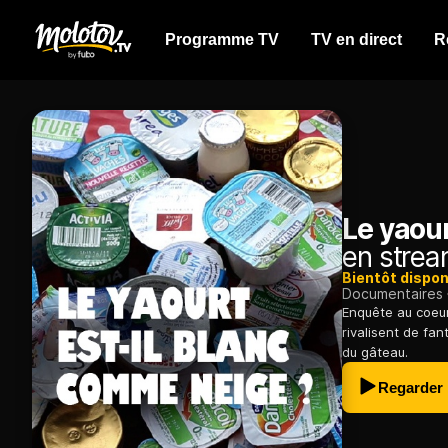
Programme TV
TV en direct
R
Le yaour
en strea
Bientôt dispon
Documentaires
Enquête au coeur
rivalisent de fa
du gâteau.
Regarder