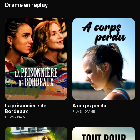
Drame en replay
La prisonnière de
A corps perdu
Bordeaux
FILMS
DRAME
FILMS
DRAME