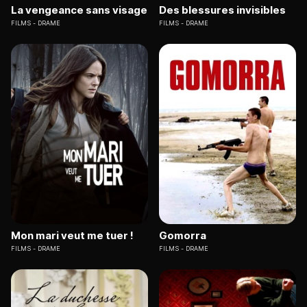
La vengeance sans visage
Des blessures invisibles
FILMS
DRAME
FILMS
DRAME
Mon mari veut me tuer !
Gomorra
FILMS
DRAME
FILMS
DRAME