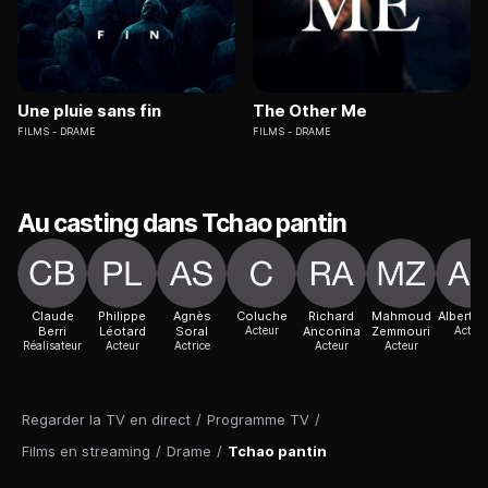
Une pluie sans fin
The Other Me
FILMS
DRAME
FILMS
DRAME
Au casting dans Tchao pantin
Claude
Philippe
Agnès
Coluche
Richard
Mahmoud
Albert D
Berri
Léotard
Soral
Acteur
Anconina
Zemmouri
Acteur
Réalisateur
Acteur
Actrice
Acteur
Acteur
Regarder la TV en direct
/
Programme TV
/
Films en streaming
/
Drame
/
Tchao pantin