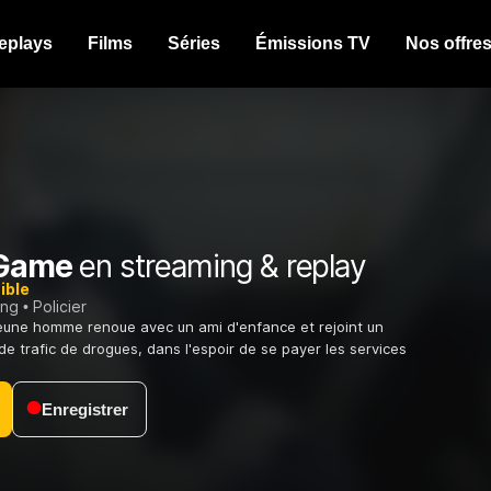
eplays
Films
Séries
Émissions TV
Nos offre
 Game
en streaming & replay
ible
ing
Policier
jeune homme renoue avec un ami d'enfance et rejoint un
de trafic de drogues, dans l'espoir de se payer les services
Enregistrer