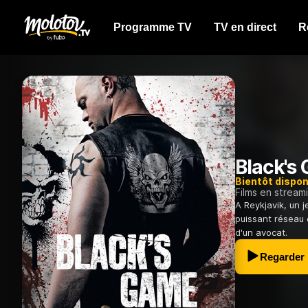
Programme TV
TV en direct
R
Black's
Bientôt dispon
Films en stream
A Reykjavik, un 
puissant réseau 
d'un avocat.
Regarder