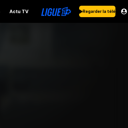
Actu TV
s
Regarder la télé