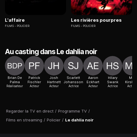
L'affaire
Les rivières pourpres
FILMS
POLICIER
FILMS
POLICIER
Au casting dans Le dahlia noir
Brian De
Patrick
Josh
Scarlett
Aaron
Hilary
Mia
Palma
Fischler
Hartnett
Johansson
Eckhart
Swank
Kirshn
Réalisateur
Acteur
Acteur
Actrice
Acteur
Actrice
Actric
Regarder la TV en direct
/
Programme TV
/
Films en streaming
/
Policier
/
Le dahlia noir