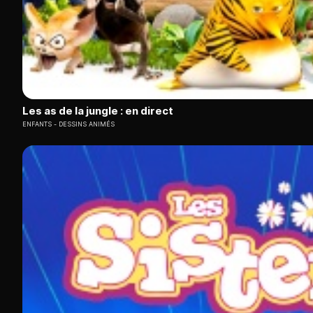
Les as de la jungle : en direct
ENFANTS
DESSINS ANIMÉS