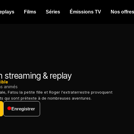
eplays
Films
Séries
Émissions TV
Nos offre
 streaming & replay
ible
ns animés
cale, Fatou la petite fille et Roger l'extraterrestre provoquent
nts qui sont prétexte à de nombreuses aventures.
Enregistrer