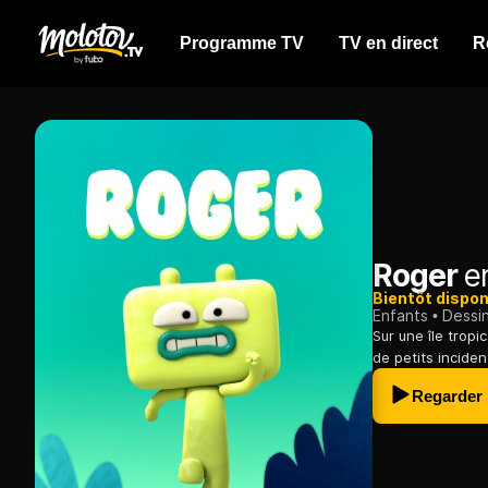
Programme TV
TV en direct
R
Roger
en
Bientôt dispon
Enfants
Dessi
Sur une île tropi
de petits incide
Regarder