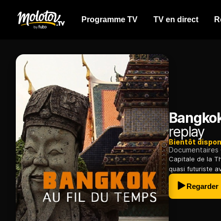
Programme TV
TV en direct
R
Bangkok
replay
Bientôt dispon
Documentaires
Capitale de la T
quasi futuriste 
Regarder