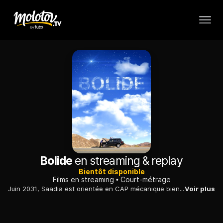
Bolide
en streaming & replay
Bientôt disponible
Films en streaming
Court-métrage
Juin 2031, Saadia est orientée en CAP mécanique bien que le secteur automobile soit en crise et qu'il n'y ait plus que de rares voitures électriques en circulation. Pour lui redonner le sourire ses potes lancent une blague : et si la voiture du futur était un cheval ! L'idée fait son chemin et Saadia troque son scooter contre un massif cheval de trait qu'elle ramène au cœur de sa cité HLM et qu'elle baptise Bolide…
Voir plus