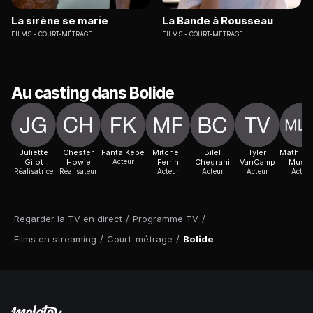
La sirène se marie
La Bande à Rousseau
FILMS
COURT-MÉTRAGE
FILMS
COURT-MÉTRAGE
Au casting dans Bolide
Juliette
Chester
Fanta Kebe
Mitchell
Bilel
Tyler
Mathilde
Gilot
Howie
Acteur
Ferrin
Chegrani
VanCamp
Muss
Réalisatrice
Réalisateur
Acteur
Acteur
Acteur
Acteur
Regarder la TV en direct
/
Programme TV
/
Films en streaming
/
Court-métrage
/
Bolide