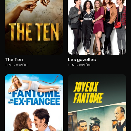
The Ten
Les gazelles
FILMS
COMÉDIE
FILMS
COMÉDIE