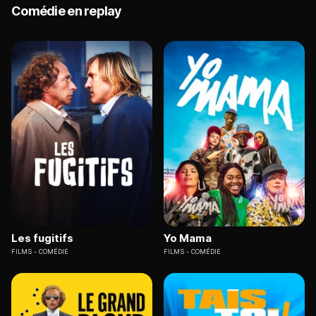
Comédie en replay
Les fugitifs
Yo Mama
FILMS
COMÉDIE
FILMS
COMÉDIE