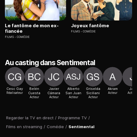
Le fantôme de mon ex-
Joyeux fantôme
fiancée
FILMS
COMÉDIE
FILMS
COMÉDIE
Au casting dans Sentimental
Cesc Gay
Belén
Javier
Alberto
Griselda
Akram
Jali
Réalisateur
Cuesta
Cámara
San Juan
Siciliani
Acteur
Acteur
Acteur
Acteur
Acteur
Acteur
Regarder la TV en direct
/
Programme TV
/
Films en streaming
/
Comédie
/
Sentimental