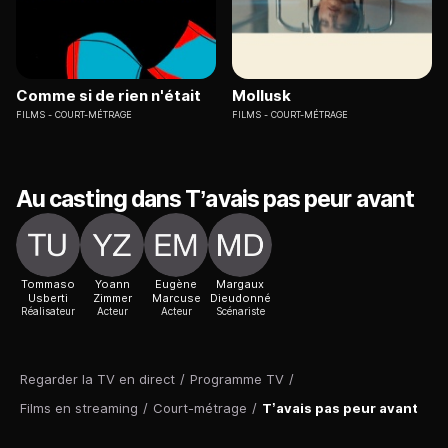
Comme si de rien n'était
Mollusk
FILMS
COURT-MÉTRAGE
FILMS
COURT-MÉTRAGE
Au casting dans T’avais pas peur avant
Tommaso
Yoann
Eugène
Margaux
Usberti
Zimmer
Marcuse
Dieudonné
Réalisateur
Acteur
Acteur
Scénariste
Regarder la TV en direct
/
Programme TV
/
Films en streaming
/
Court-métrage
/
T’avais pas peur avant