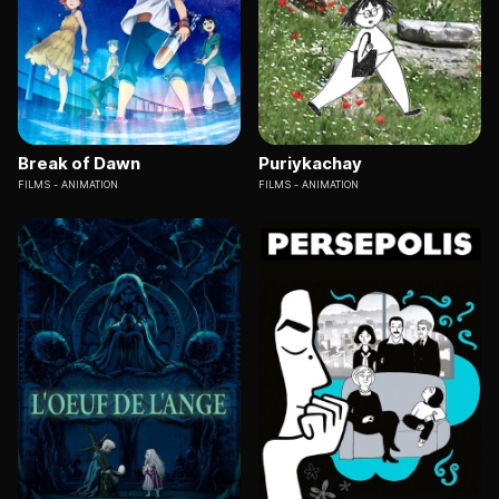
Break of Dawn
Puriykachay
FILMS
ANIMATION
FILMS
ANIMATION