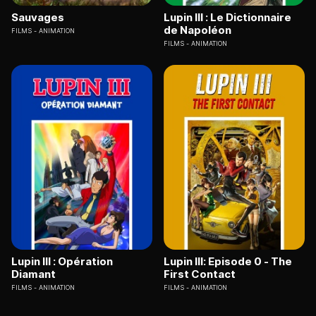
Sauvages
Lupin III : Le Dictionnaire
de Napoléon
FILMS
ANIMATION
FILMS
ANIMATION
Lupin III : Opération
Lupin III: Episode 0 - The
Diamant
First Contact
FILMS
ANIMATION
FILMS
ANIMATION