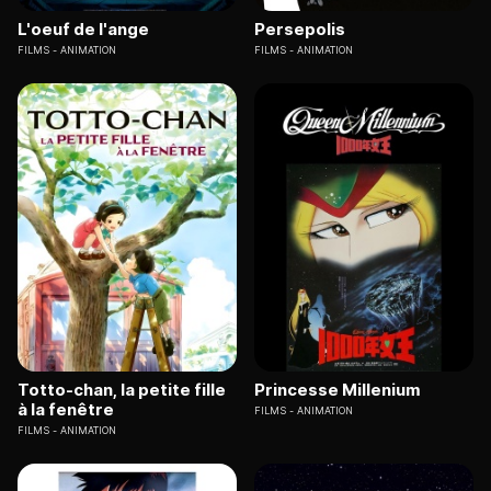
L'oeuf de l'ange
Persepolis
FILMS
ANIMATION
FILMS
ANIMATION
Totto-chan, la petite fille
Princesse Millenium
à la fenêtre
FILMS
ANIMATION
FILMS
ANIMATION