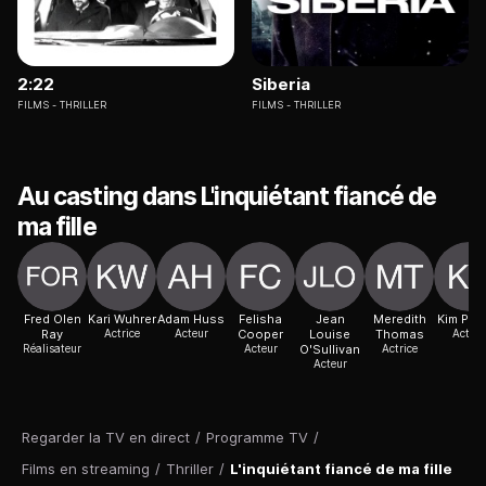
2:22
Siberia
FILMS
THRILLER
FILMS
THRILLER
Au casting dans L'inquiétant fiancé de
ma fille
Fred Olen
Kari Wuhrer
Adam Huss
Felisha
Jean
Meredith
Kim Pia
Ray
Actrice
Acteur
Cooper
Louise
Thomas
Acteur
Réalisateur
Acteur
O'Sullivan
Actrice
Acteur
Regarder la TV en direct
/
Programme TV
/
Films en streaming
/
Thriller
/
L'inquiétant fiancé de ma fille