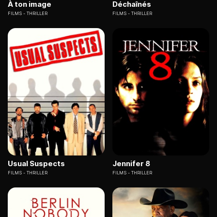
À ton image
Déchaînés
FILMS
THRILLER
FILMS
THRILLER
Usual Suspects
Jennifer 8
FILMS
THRILLER
FILMS
THRILLER