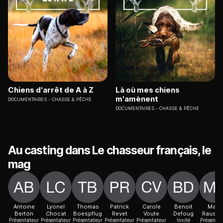
Chiens d'arrêt de A à Z
Là où mes chiens
m'amènent
DOCUMENTAIRES
CHASSE & PÊCHE
DOCUMENTAIRES
CHASSE & PÊCHE
Au casting dans Le chasseur français, le
mag
Antoine
Lyonel
Thomas
Patrick
Carole
Benoit
Marie
Berton
Chocat
Boespflug
Revet
Voute
Defoug
Rausce
Présentateur
Présentateur
Présentateur
Présentateur
Présentateur
Invité
Présentat