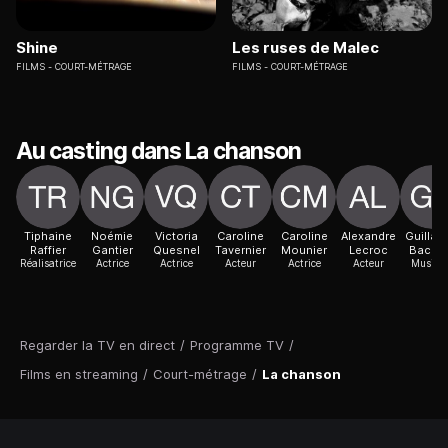
Shine
Les ruses de Malec
FILMS
COURT-MÉTRAGE
FILMS
COURT-MÉTRAGE
Au casting dans La chanson
Tiphaine
Noémie
Victoria
Caroline
Caroline
Alexandre
Guillau
Raffier
Gantier
Quesnel
Tavernier
Mounier
Lecroc
Bache
Réalisatrice
Actrice
Actrice
Acteur
Actrice
Acteur
Musicie
Regarder la TV en direct
/
Programme TV
/
Films en streaming
/
Court-métrage
/
La chanson