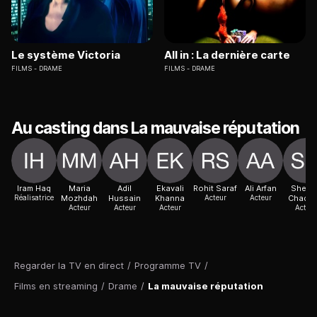
Le système Victoria
All in : La dernière carte
FILMS
DRAME
FILMS
DRAME
Au casting dans La mauvaise réputation
Iram Haq
Maria
Adil
Ekavali
Rohit Saraf
Ali Arfan
Sheeb
Réalisatrice
Mozhdah
Hussain
Khanna
Acteur
Acteur
Chadd
Acteur
Acteur
Acteur
Acteur
Regarder la TV en direct
/
Programme TV
/
Films en streaming
/
Drame
/
La mauvaise réputation