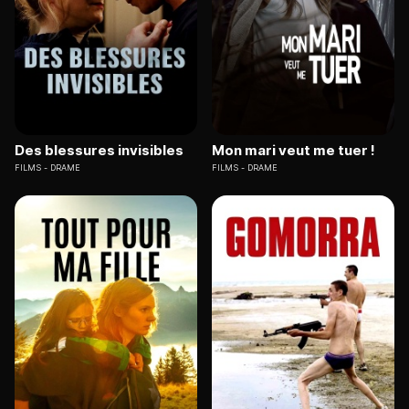
Des blessures invisibles
Mon mari veut me tuer !
FILMS
DRAME
FILMS
DRAME