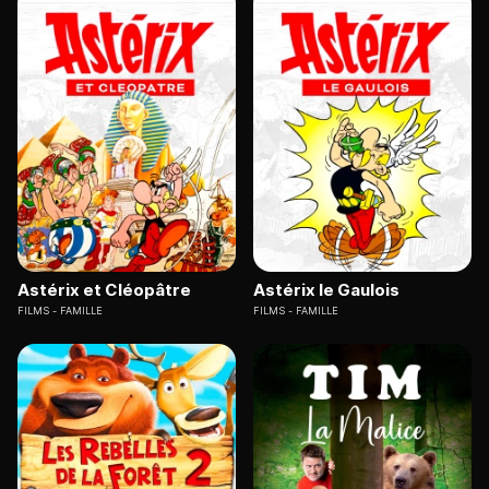
Astérix et Cléopâtre
Astérix le Gaulois
FILMS
FAMILLE
FILMS
FAMILLE