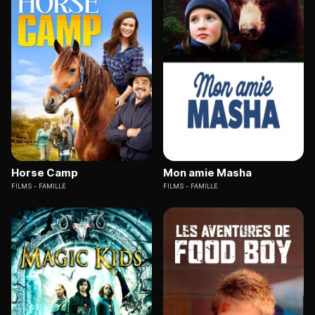
Horse Camp
Mon amie Masha
FILMS
FAMILLE
FILMS
FAMILLE