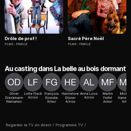
Drôle de prof !
Sacré Père Noël
FILMS
FAMILLE
FILMS
FAMILLE
Au casting dans La belle au bois dormant
Oliver
Lotte Flack
François
Hannelore
Anna Loos
Martin
Michae
Dieckmann
Actrice
Goeske
Elsner
Actrice
Feifel
Hanema
Réalisateur
Acteur
Actrice
Acteur
Acteur
Regarder la TV en direct
/
Programme TV
/