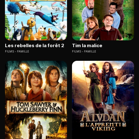
Les rebelles de la forêt 2
Tim la malice
FILMS
FAMILLE
FILMS
FAMILLE