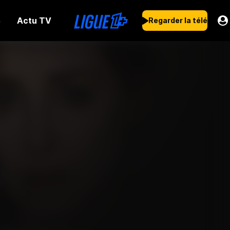
Actu TV
s
Regarder la télé