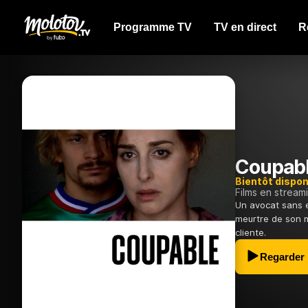
Programme TV
TV en direct
R
Coupab
Bientôt dispon
Films en stream
Un avocat sans 
meurtre de son ma
cliente.
Regarder