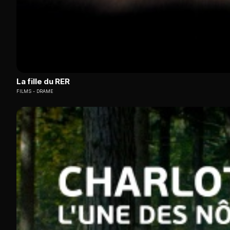
La fille du RER
FILMS
DRAME