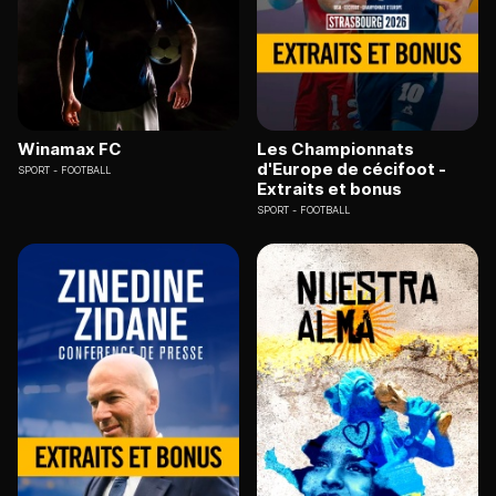
Winamax FC
Les Championnats
d'Europe de cécifoot -
SPORT
FOOTBALL
Extraits et bonus
SPORT
FOOTBALL