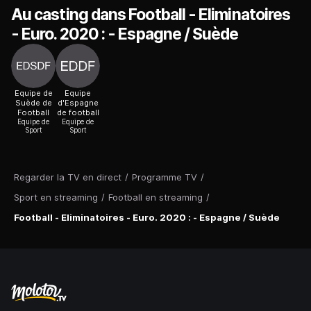
Au casting dans Football - Eliminatoires
- Euro. 2020 : - Espagne / Suède
Equipe de
Equipe
Suède de
d'Espagne
Football
de football
Equipe de
Equipe de
Sport
Sport
Regarder la TV en direct
/
Programme TV
/
Sport en streaming
/
Football en streaming
/
Football - Eliminatoires - Euro. 2020 : - Espagne / Suède