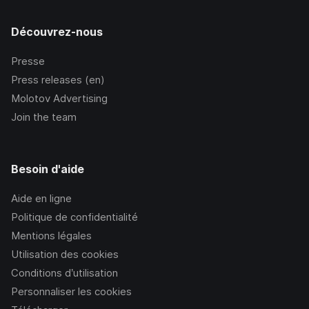
Découvrez-nous
Presse
Press releases (en)
Molotov Advertising
Join the team
Besoin d'aide
Aide en ligne
Politique de confidentialité
Mentions légales
Utilisation des cookies
Conditions d’utilisation
Personnaliser les cookies