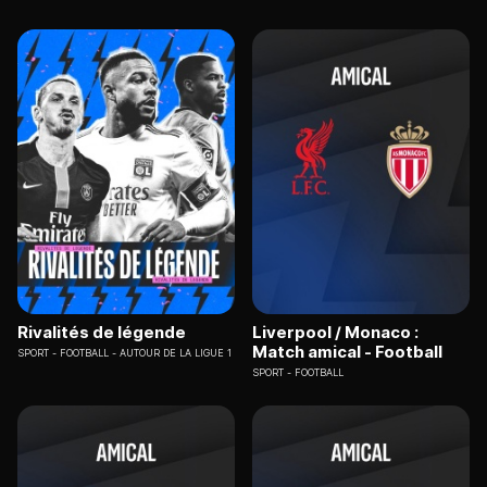
Rivalités de légende
Liverpool / Monaco :
Match amical - Football
SPORT
FOOTBALL - AUTOUR DE LA LIGUE 1
SPORT
FOOTBALL