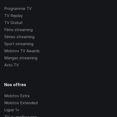
Programme TV
TV Replay
TV Gratuit
Films streaming
Séries streaming
Sport streaming
Molotov TV Awards
Mangas streaming
Actu TV
Nos offres
Molotov Extra
Molotov Extended
Ligue 1+
TV au meilleur prix