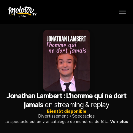
Jonathan Lambert : L'homme qui ne dort
jamais
en streaming & replay
Bientôt disponible
Divertissement
Spectacles
Le spectacle est un vrai catalogue de monstres de fête foraine : un savant fou cloîtré dans son laboratoire, une miss météo idiote, mais aussi une enseignante de relaxation new-age aux airs de sorcière lubrique. L'humoriste leur prête à chacun la voix, les gestes et la chorégraphie adéquats...
Voir plus