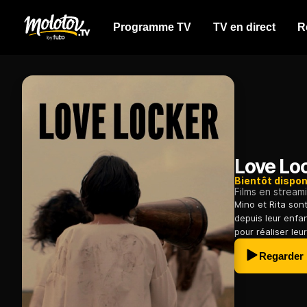
Programme TV
TV en direct
R
Love Lo
Bientôt dispon
Films en stream
Mino et Rita so
depuis leur enfan
pour réaliser leur
Regarder