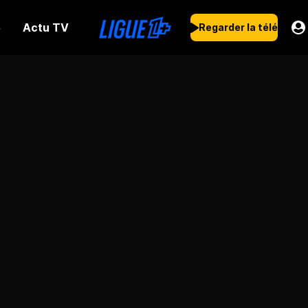
Actu TV
s
Regarder la télé