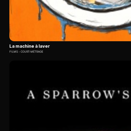
La machine à laver
FILMS
COURT-MÉTRAGE