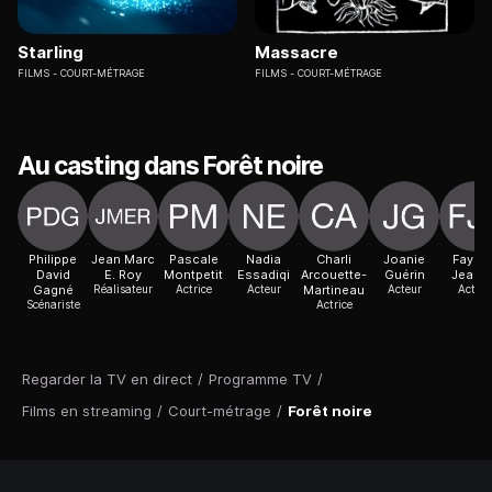
Starling
Massacre
FILMS
COURT-MÉTRAGE
FILMS
COURT-MÉTRAGE
Au casting dans Forêt noire
Philippe
Jean Marc
Pascale
Nadia
Charli
Joanie
Fayoll
David
E. Roy
Montpetit
Essadiqi
Arcouette-
Guérin
Jean Jr
Gagné
Réalisateur
Actrice
Acteur
Martineau
Acteur
Acteur
Scénariste
Actrice
Regarder la TV en direct
/
Programme TV
/
Films en streaming
/
Court-métrage
/
Forêt noire