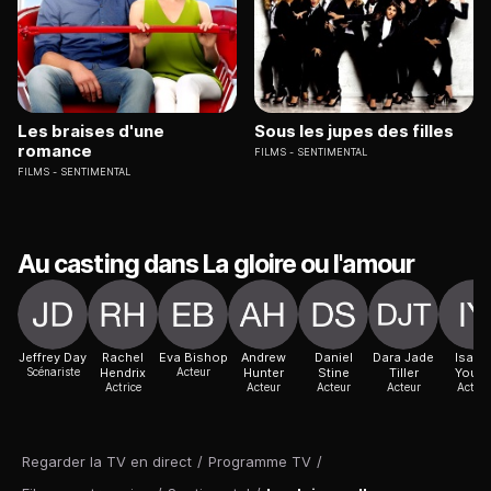
Les braises d'une
Sous les jupes des filles
romance
FILMS
SENTIMENTAL
FILMS
SENTIMENTAL
Au casting dans La gloire ou l'amour
Jeffrey Day
Rachel
Eva Bishop
Andrew
Daniel
Dara Jade
Isabe
Scénariste
Hendrix
Acteur
Hunter
Stine
Tiller
Youn
Actrice
Acteur
Acteur
Acteur
Acteur
Regarder la TV en direct
/
Programme TV
/