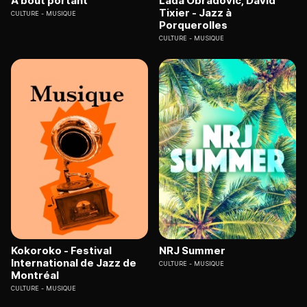
A bout portant
Lada Obradovic, David
Tixier - Jazz à
CULTURE
MUSIQUE
Porquerolles
CULTURE
MUSIQUE
Kokoroko - Festival
NRJ Summer
International de Jazz de
CULTURE
MUSIQUE
Montréal
CULTURE
MUSIQUE