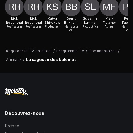
Rick
Rick
Katya
Bernd
Susanne
Mark
Peter
Rosenthal
Rosenthal
Shirokow
Birkhahn
Lummer
Fletcher
Faerbe
Réalisateur
Réalisateur
Producteur
Narrateur
Productrice
Auteur
Narrate
VO
VO
Regarder la TV en direct
/
Programme TV
/
Documentaires
/
Animaux
/
La sagesse des baleines
Découvrez-nous
Presse