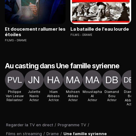
Et doucement rallumer les
La bataille de l'eau lourde
étoiles
FILMS
DRAME
FILMS
DRAME
Au casting dans Une famille syrienne
Philippe
Juliette
Hiam
Mohsen
Moustapha
Diamand
Diama
Van Leeuw
Navis
Abbass
Abbas
Al
Bou
Bou
Réalisateur
Acteur
Actrice
Acteur
Acteur
Acteur
Abbou
Acteur
Regarder la TV en direct
/
Programme TV
/
Films en streaming
/
Drame
/
Une famille syrienne