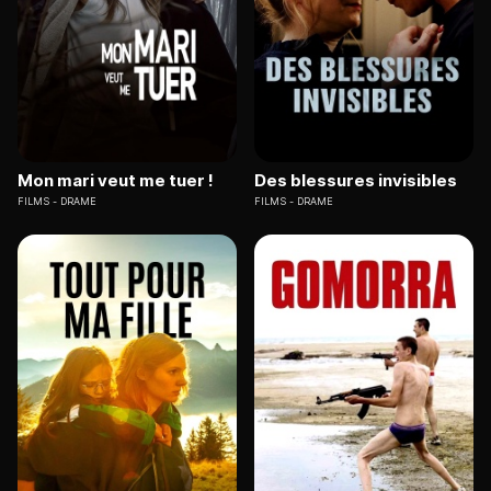
Mon mari veut me tuer !
Des blessures invisibles
FILMS
DRAME
FILMS
DRAME