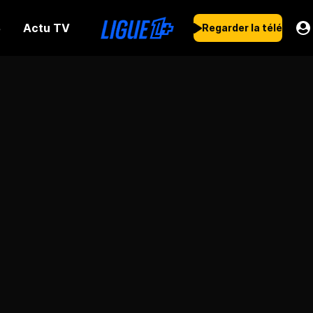
Actu TV
s
Regarder la télé