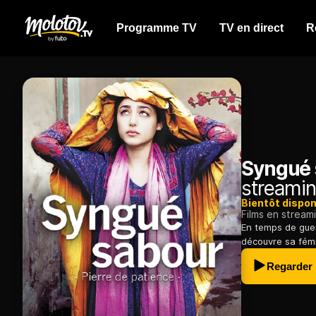
Programme TV
TV en direct
R
Syngué 
streamin
Bientôt dispon
Films en stream
En temps de guer
découvre sa fémin
Regarder