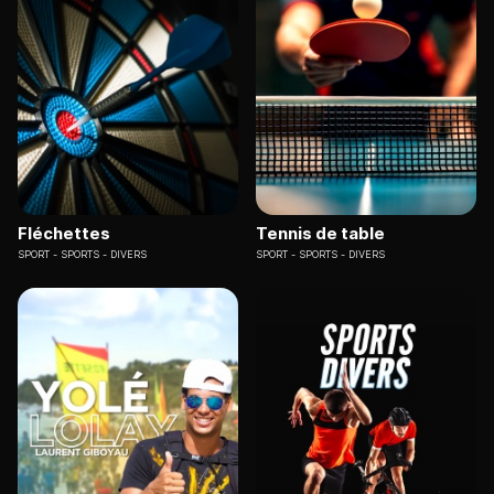
Fléchettes
Tennis de table
SPORT
SPORTS - DIVERS
SPORT
SPORTS - DIVERS